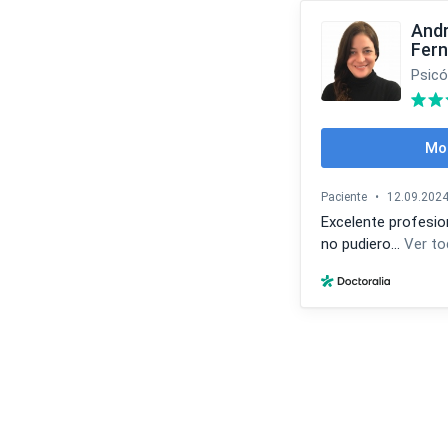
Andr
Fer
Psicó
Mos
Paciente
•
12.09.202
Excelente profesio
no pudiero...
Ver to